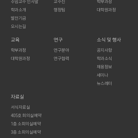
주임교수 인사말
교수진
학부과정
학과소개
행정팀
대학원과정
발전기금
오시는길
교육
연구
소식 및 행사
학부과정
연구분야
공지사항
대학원과정
연구협력
학과소식
채용정보
세미나
뉴스레터
자료실
서식자료실
405호 회의실예약
1층 소회의실예약
3층 소회의실예약