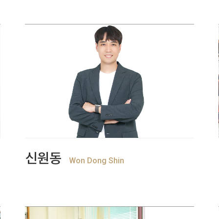
+
View more
신원동
Won Dong Shin