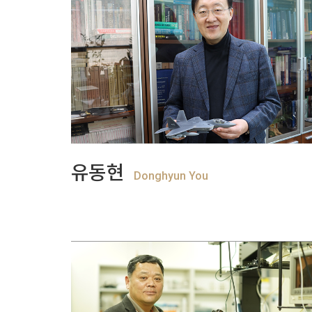
+
View more
유동현
Donghyun You