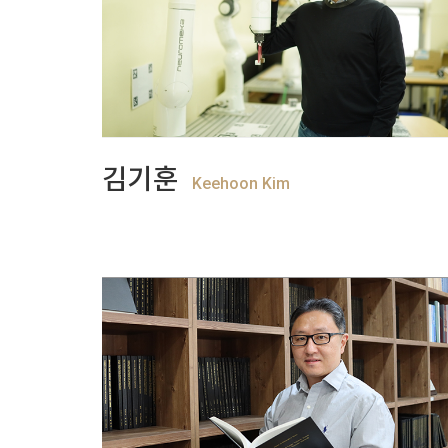
+
View more
김기훈
Keehoon Kim