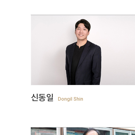
+
View more
신동일
Dongil Shin