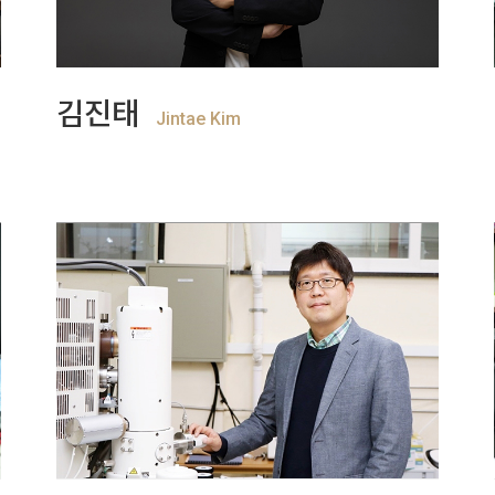
+
View more
김진태
Jintae Kim