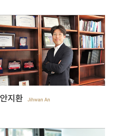
+
View more
안지환
Jihwan An