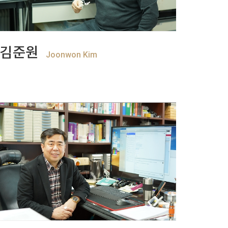
+
View more
김준원
Joonwon Kim