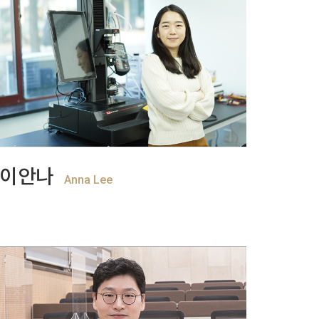
+
View more
이안나
Anna Lee