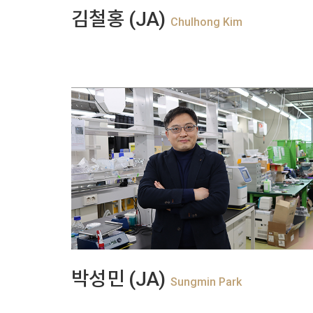
+
View more
김철홍 (JA)
Chulhong Kim
+
View more
박성민 (JA)
Sungmin Park