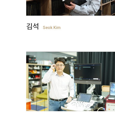
+
View more
김석
Seok Kim