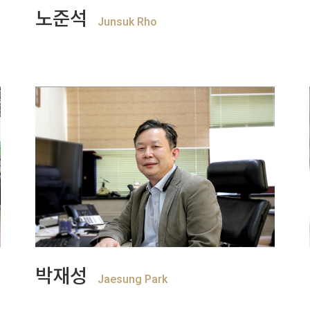
+
View more
노준석
Junsuk Rho
+
View more
박재성
Jaesung Park