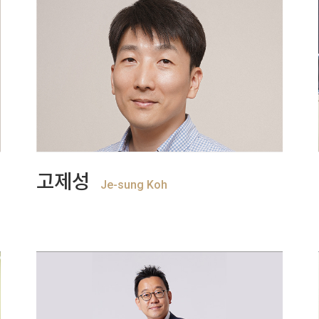
+
View more
고제성
Je-sung Koh