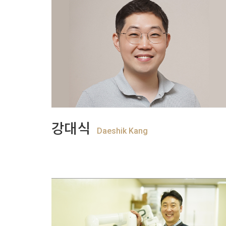
+
View more
강대식
Daeshik Kang