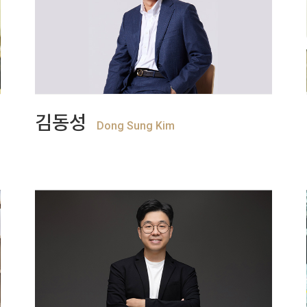
+
View more
김동성
Dong Sung Kim