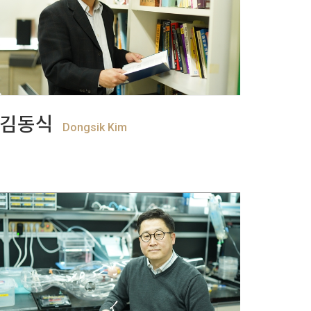
+
View more
김동식
Dongsik Kim