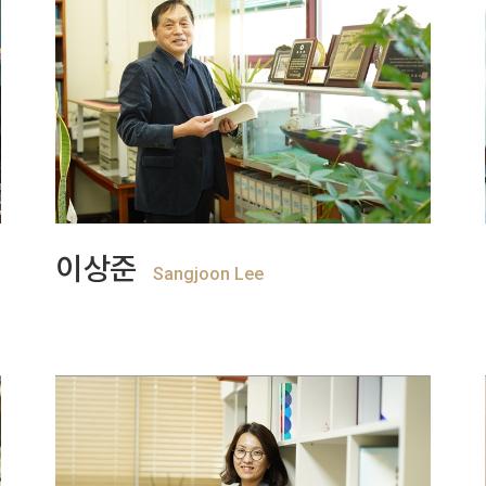
+
View more
이상준
Sangjoon Lee