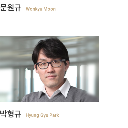
+
View more
문원규
Wonkyu Moon
+
View more
박형규
Hyung Gyu Park