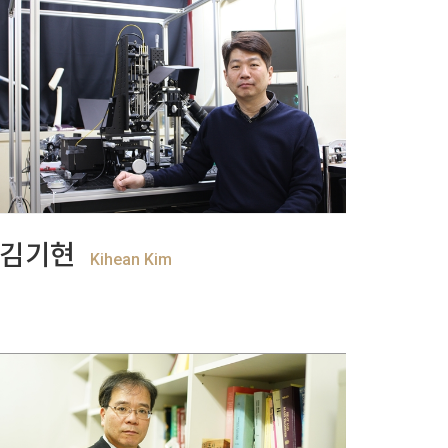
+
View more
김기현
Kihean Kim