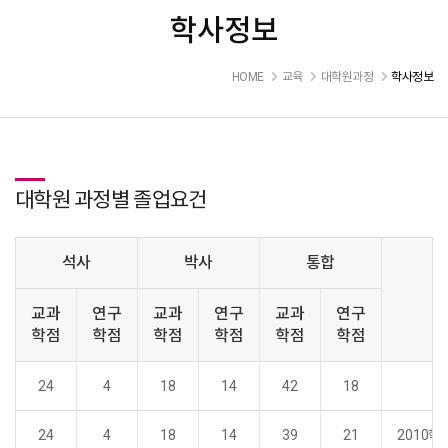
학사정보
HOME
교육
대학원과정
학사정보
대학원 과정별 졸업요건
석사
박사
통합
교과
연구
교과
연구
교과
연구
학점
학점
학점
학점
학점
학점
24
4
18
14
42
18
24
4
18
14
39
21
2010학