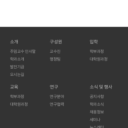
소개
구성원
입학
주임교수 인사말
교수진
학부과정
학과소개
행정팀
대학원과정
발전기금
오시는길
교육
연구
소식 및 행사
학부과정
연구분야
공지사항
대학원과정
연구협력
학과소식
채용정보
세미나
뉴스레터