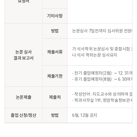
요청서
기타사항
방법
논문심사 7일전까지 심사위원 전원에게 
가.석사학위 논문심사 및 종합시험 
논문 심사
제출서류
나.석사 학위논문 심사요지
결과 보고서
- 전기 졸업예정자(2월) : ~ 12. 31까지
제출기한
- 후기 졸업예정자(8월) : ~ 6. 30까지
- 작성언어 : 지도교수와 상의하여 결정
논문제출
제출처
- 학과사무실 1부, 청암학술정보관 4
졸업 신청/정산
방법
6월, 12월 공지