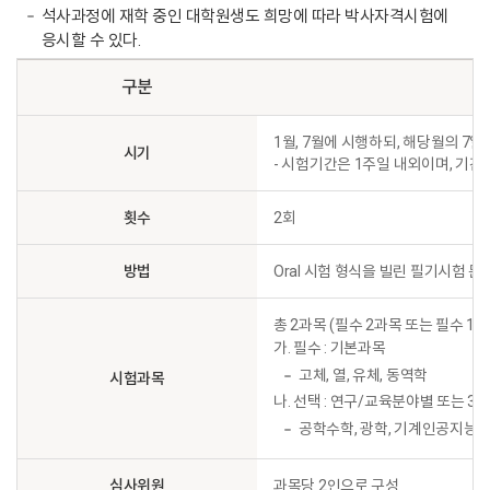
석사과정에 재학 중인 대학원생도 희망에 따라 박사자격시험에
응시할 수 있다.
구분
1월, 7월에 시행하되, 해당월의 7
시기
- 시험기간은 1주일 내외이며, 기간
횟수
2회
방법
Oral 시험 형식을 빌린 필기시험 
총 2과목 (필수 2과목 또는 필수 1과
가. 필수 : 기본과목
고체, 열, 유체, 동역학
시험과목
나. 선택 : 연구/교육분야별 또는 
공학수학, 광학, 기계인공지능,
심사위원
과목당 2인으로 구성