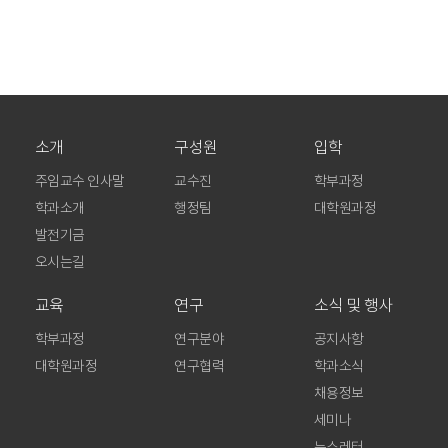
소개
구성원
입학
주임교수 인사말
교수진
학부과정
학과소개
행정팀
대학원과정
발전기금
오시는길
교육
연구
소식 및 행사
학부과정
연구분야
공지사항
대학원과정
연구협력
학과소식
채용정보
세미나
뉴스레터