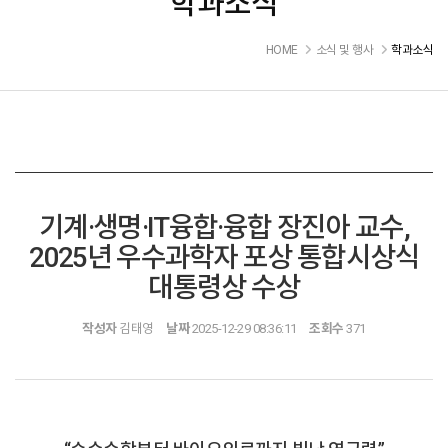
학과소식
HOME
소식 및 행사
학과소식
기계·생명·IT융합·융합 장진아 교수,
2025년 우수과학자 포상 통합시상식
대통령상 수상
작성자
김태영
날짜
2025-12-29 08:36:11
조회수
371