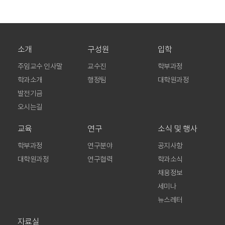
소개
구성원
입학
주임교수 인사말
교수진
학부과정
학과소개
행정팀
대학원과정
발전기금
오시는길
교육
연구
소식 및 행사
학부과정
연구분야
공지사항
대학원과정
연구협력
학과소식
채용정보
세미나
뉴스레터
자료실