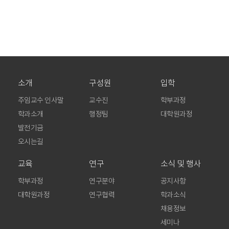
소개
구성원
입학
주임교수 인사말
교수진
학부과정
학과소개
행정팀
대학원과정
발전기금
오시는길
교육
연구
소식 및 행사
학부과정
연구분야
공지사항
대학원과정
연구협력
학과소식
채용정보
세미나