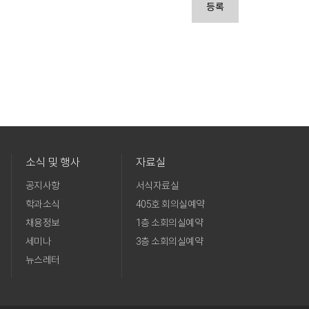
등록
소식 및 행사
자료실
공지사항
서식자료실
학과소식
405호 회의실예약
채용정보
1층 소회의실예약
세미나
3층 소회의실예약
뉴스레터