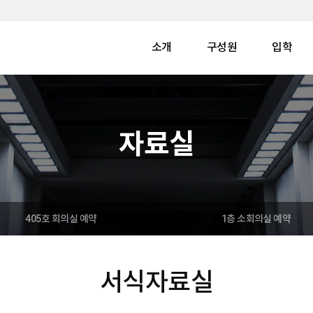
소개
구성원
입학
자료실
405호 회의실 예약
1층 소회의실 예약
서식자료실