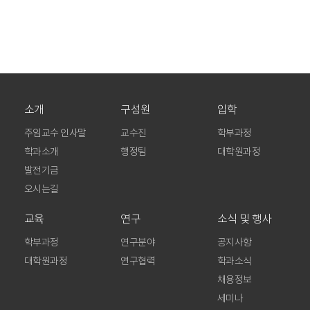
소개
구성원
입학
주임교수 인사말
교수진
학부과정
학과소개
행정팀
대학원과정
발전기금
오시는길
교육
연구
소식 및 행사
학부과정
연구분야
공지사항
대학원과정
연구협력
학과소식
채용정보
세미나