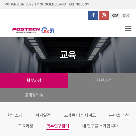
POHANG UNIVERSITY OF SCIENCE AND TECHNOLOGY
KOR
ENG
Tog
교육
학부과정
대학원과정
공개강의실
학부소개
학사일정
교과목 이수 체계도
분야별 추천
교육과정
학부연구참여
내 연구를 소개합니다