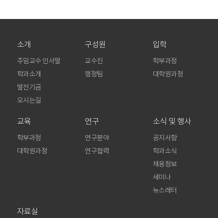
소개
구성원
입학
주임교수 인사말
교수진
학부과정
학과소개
행정팀
대학원과정
발전기금
오시는길
교육
연구
소식 및 행사
학부과정
연구분야
공지사항
대학원과정
연구협력
학과소식
채용정보
세미나
뉴스레터
자료실