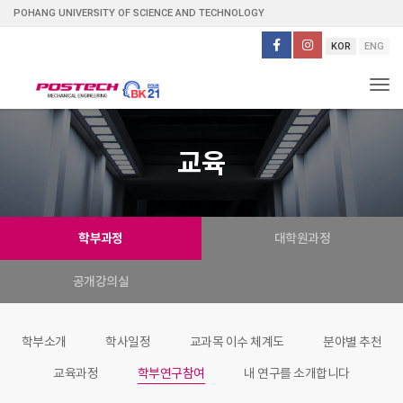
POHANG UNIVERSITY OF SCIENCE AND TECHNOLOGY
KOR
ENG
Tog
교육
학부과정
대학원과정
공개강의실
학부소개
학사일정
교과목 이수 체계도
분야별 추천
교육과정
학부연구참여
내 연구를 소개합니다