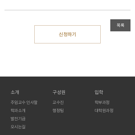
목록
신청하기
소개
구성원
입학
주임교수 인사말
교수진
학부과정
학과소개
행정팀
대학원과정
발전기금
오시는길