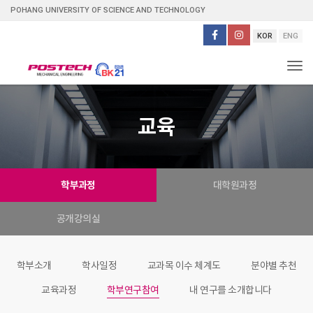
POHANG UNIVERSITY OF SCIENCE AND TECHNOLOGY
KOR
ENG
Tog
교육
학부과정
대학원과정
공개강의실
학부소개
학사일정
교과목 이수 체계도
분야별 추천
교육과정
학부연구참여
내 연구를 소개합니다