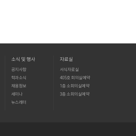
소식 및 행사
자료실
공지사항
서식자료실
학과소식
405호 회의실예약
채용정보
1층 소회의실예약
세미나
3층 소회의실예약
뉴스레터