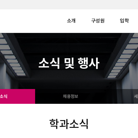
소개
구성원
입학
소식 및 행사
소식
채용정보
세
학과소식