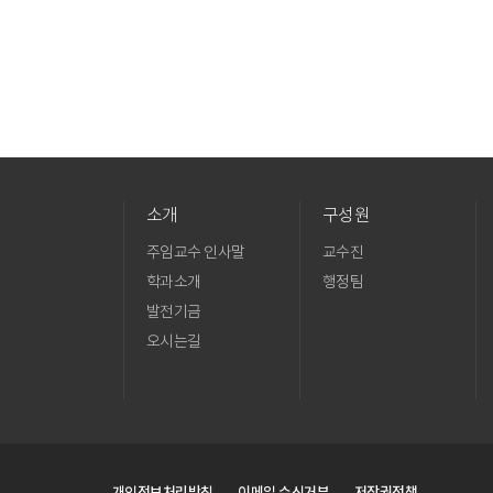
소개
구성원
주임교수 인사말
교수진
학과소개
행정팀
발전기금
오시는길
개인정보처리방침
이메일 수신거부
저작권정책