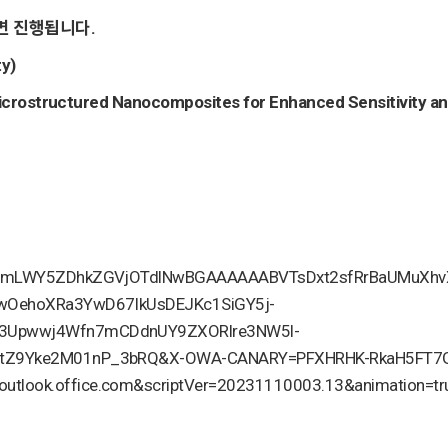
면 진행
됩니다.
y)
Microstructured Nanocomposites for Enhanced Sensitivity a