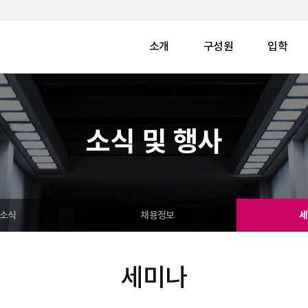
소개
구성원
입학
소식 및 행사
소식
채용정보
세
세미나