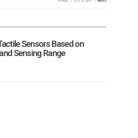
HOME
소식 및 행사
세미나
actile Sensors Based on
 and Sensing Range