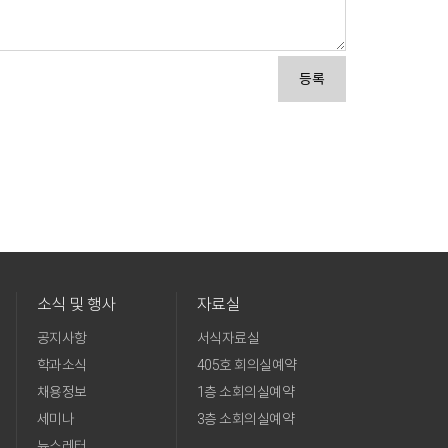
등록
소식 및 행사
자료실
공지사항
서식자료실
학과소식
405호 회의실예약
채용정보
1층 소회의실예약
세미나
3층 소회의실예약
뉴스레터