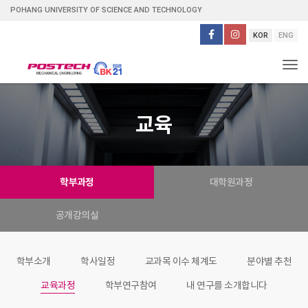
POHANG UNIVERSITY OF SCIENCE AND TECHNOLOGY
KOR
ENG
Tog
교육
학부과정
대학원과정
공개강의실
학부소개
학사일정
교과목 이수 체계도
분야별 추천
교육과정
학부연구참여
내 연구를 소개합니다