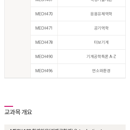
MECH470
응용유체역학
MECH471
공기역학
MECH478
터보기계
MECH490
기계공학특론 A-Z
MECH496
연소와환경
교과목 개요