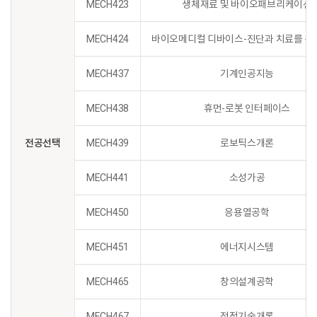
MECH423
생체재료 및 바이오패브리케이션
MECH424
바이오메디컬 디바이스-진단과 치료를 위
MECH437
기계인공지능
MECH438
휴먼-로봇 인터페이스
전공선택
MECH439
로보틱스개론
MECH441
소성가공
MECH450
응용열공학
MECH451
에너지시스템
MECH465
창의설계공학
MECH467
적정기술개론