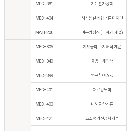
MECH381
기계전자공학
MECH434
시스템설계:캡스톤디자인
MATH200
미분방정식 (수학과 개설)
MECH305
기계공학 수치해석 개론
MECH340
응용고체역학
MECH399
연구참여 A-D
MECH401
재료강도학
MECH403
나노공학개론
MECH421
초소형기전공학개론