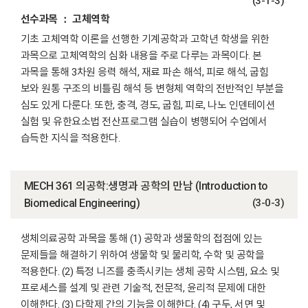
(3-1-3)
선수과목 ： 고체역학
기초 고체역학 이론을 선행한 기계공학과 고학년 학생을 위한
과목으로 고체역학의 심화 내용을 주로 다루는 과목이다. 본
과목을 통해 3차원 응력 해석, 재료 파손 해석, 피로 해석, 굽힘
보와 원통 구조의 비틀림 해석 등 변형체 역학의 전반적인 부분을
심도 있게 다룬다. 또한, 충격, 경도, 굽힘, 피로, 나노 인덴테이션
실험 및 유한요소법 전산프로그램 실습이 병행되어 수업에서
습득한 지식을 적용한다.
MECH 361 의공학:생명과 공학의 만남 (Introduction to
Biomedical Engineering)
(3-0-3)
생체의료공학 과목을 통해 (1) 공학과 생물학의 접점에 있는
문제들을 해결하기 위하여 생물학 및 물리학, 수학 및 공학을
적용한다. (2) 특정 니즈를 충족시키는 생체 공학 시스템, 요소 및
프로세스를 설계 및 관련 기술적, 전문적, 윤리적 문제에 대한
이해한다. (3) 다학제 간의 기능을 이해한다. (4) 구두, 서면 및