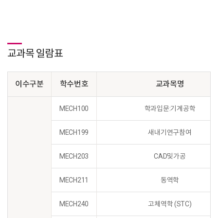
교과목 일람표
이수구분
학수번호
교과목명
MECH100
학과입문:기계공학
MECH199
새내기연구참여
MECH203
CAD및가공
MECH211
동역학
MECH240
고체역학 (STC)