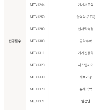
MECH244
기계재료학
MECH250
열역학 (STC)
MECH280
센서및측정
전공필수
MECH303
공학수학
MECH311
기계진동학
MECH323
시스템제어
MECH330
재료가공
MECH370
유체역학
MECH371
열전달