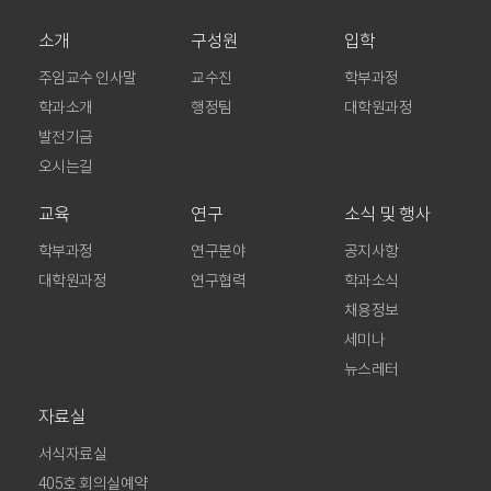
소개
구성원
입학
주임교수 인사말
교수진
학부과정
학과소개
행정팀
대학원과정
발전기금
오시는길
교육
연구
소식 및 행사
학부과정
연구분야
공지사항
대학원과정
연구협력
학과소식
채용정보
세미나
뉴스레터
자료실
서식자료실
405호 회의실예약