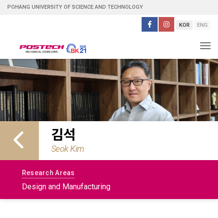
POHANG UNIVERSITY OF SCIENCE AND TECHNOLOGY
KOR
ENG
Tog
김석
Seok Kim
Research Areas
Design and Manufacturing